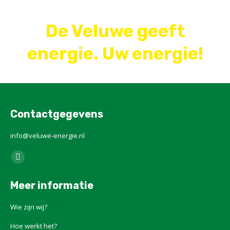
De Veluwe geeft
energie. Uw energie!
Contactgegevens
info@veluwe-energie.nl
Vind ons op:
X
page
Meer informatie
opens
in
Wie zijn wij?
new
Hoe werkt het?