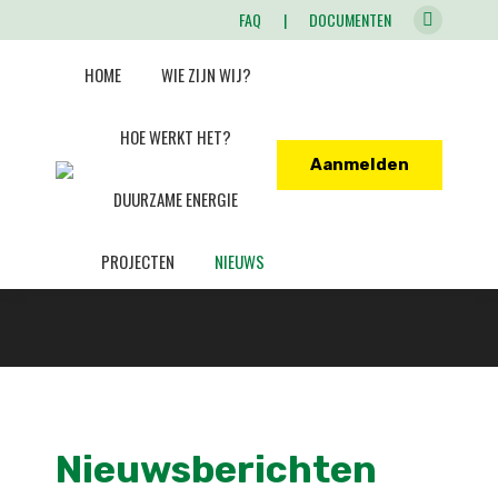
FAQ
|
DOCUMENTEN
X
page
HOME
WIE ZIJN WIJ?
opens
in
HOE WERKT HET?
new
Aanmelden
window
DUURZAME ENERGIE
PROJECTEN
NIEUWS
Nieuwsberichten