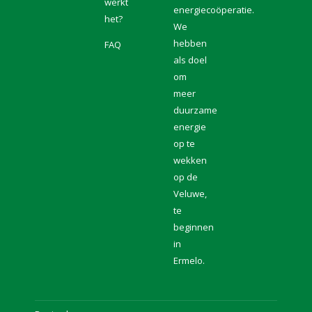
page
werkt
energiecoöperatie.
het?
opens
We
in
hebben
FAQ
new
als doel
window
om
meer
duurzame
energie
op te
wekken
op de
Veluwe,
te
beginnen
in
Ermelo.