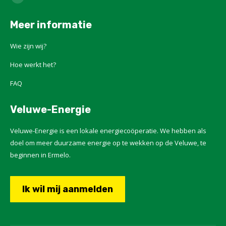
X
page
Meer informatie
opens
in
Wie zijn wij?
new
Hoe werkt het?
window
FAQ
Veluwe-Energie
Veluwe-Energie is een lokale energiecoöperatie. We hebben als
doel om meer duurzame energie op te wekken op de Veluwe, te
beginnen in Ermelo.
Ik wil mij aanmelden