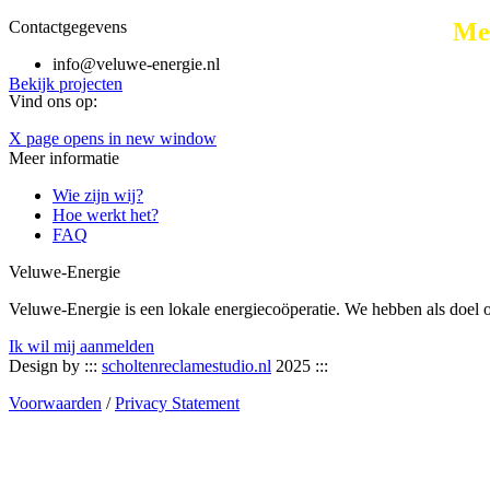
Contactgegevens
Mee
info@veluwe-energie.nl
Bekijk projecten
Vind ons op:
X page opens in new window
Meer informatie
Wie zijn wij?
Hoe werkt het?
FAQ
Veluwe-Energie
Veluwe-Energie is een lokale energiecoöperatie. We hebben als doel
Ik wil mij aanmelden
Design by :::
scholtenreclamestudio.nl
2025 :::
Voorwaarden
/
Privacy Statement